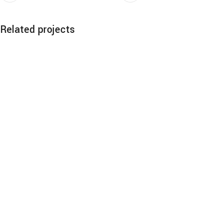
Related projects
Accessories
Potenti parturient parturie